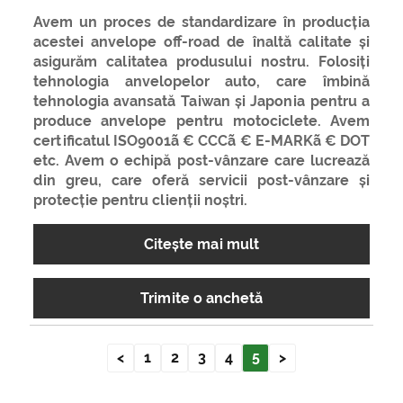
Avem un proces de standardizare în producția
acestei anvelope off-road de înaltă calitate și
asigurăm calitatea produsului nostru. Folosiți
tehnologia anvelopelor auto, care îmbină
tehnologia avansată Taiwan și Japonia pentru a
produce anvelope pentru motociclete. Avem
certificatul ISO9001ã € CCCã € E-MARKã € DOT
etc. Avem o echipă post-vânzare care lucrează
din greu, care oferă servicii post-vânzare și
protecție pentru clienții noștri.
Citeşte mai mult
Trimite o anchetă
<
1
2
3
4
5
>