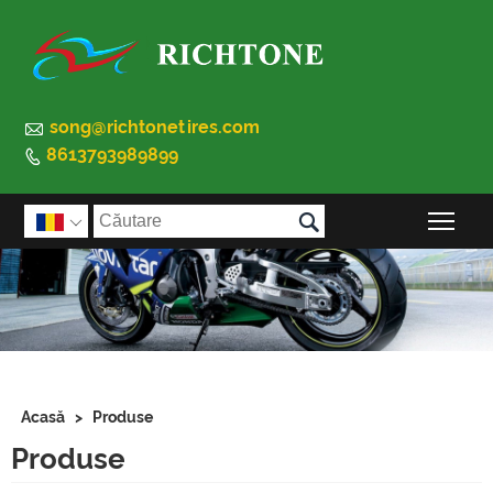

song@richtonetires.com
8613793989899


Comu

Acasă
>
Produse
Produse