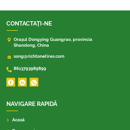
CONTACTAŢI-NE

Orașul Dongying Guangrao, provincia
Shandong, China

song@richtonetires.com

8613793989899
NAVIGARE RAPIDĂ
Acasă